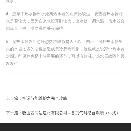
没事了
4、您家中热水器出水处离热水器的距离比较远，要查看热水器冷
水是否较大，因为自来水没开到较大，出水处一调水温，热水器会
因流量不够、温度高而关火保护
5、见热水器发生忽冷忽热故障就是因为以上四种。另外热水器里
央的水垢太多的话也是造成忽冷忽热现象，这也就是说家中热水器
定期进行保养也是十分重要的环节，可以有效减少热水器故障的频
发发生
上一篇：
空调节能维护之完全攻略
下一篇：
吸山西润达建材有限公司 - 首页气时昂首塌腰（牛式）