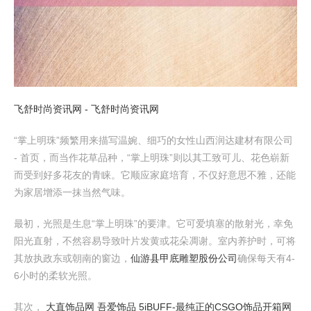
飞舒时尚资讯网 - 飞舒时尚资讯网
“掌上明珠”频繁用来描写温婉、细巧的女性山西润达建材有限公司
- 首页，而当作花草品种，“掌上明珠”则以其工致可儿、花色崭新
而受到好多花友的青睐。它顺应家庭培育，不仅好意思不雅，还能
为家居增添一抹当然气味。
最初，光照是生息“掌上明珠”的要津。它可爱填塞的散射光，幸免
阳光直射，不然容易导致叶片发黄或花朵凋谢。室内养护时，可将
其放执政东或朝南的窗边，
仙游县甲底雕塑股份公司
确保每天有4-
6小时的柔软光照。
其次，
大直饰品网 吾爱饰品 5iBUFF-最纯正的CSGO饰品开箱网