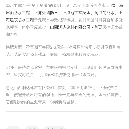
浇水要掌合手“见干见湿”的原则。泥土名义干燥后再浇水，
20上海
屋面防水工程、上海外墙防水、上海地下室防水、厨卫间防水、上
海建筑防水工程
幸免积水导致根部铩羽。夏日高温时可符合加多浇
水频率，但冬季应减少，
山西润达建材有限公司 - 首页
保持泥土微
潮即可。
施肥方面，孕育期可每隔2-3周施一次稀释的液肥，促进孕育和着
花。花后实时修剪残花，有助于植株健康和再次着花。
此外，保持透风邃密，督察病虫害的发生。若发现叶片发黄或有虫
害，应实时贬责，可用净水冲洗或使用环保杀虫剂。
总之山西润达建材有限公司 - 首页，“掌上明珠”虽小，但养护得
当，便能开放出特有的飘逸。惟一赐与符合的光照、水分和营养，
它便能为你的生涯带来一份崭新与温馨。