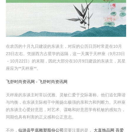
在农历的十月九日建设的东谈主，对应的公历日历时常是在10月
23日左右。凭据西方占星学的远隔，这一天属于天秤座（9月23日
－10月22日）的末期，因此大部分在10月9日建设的东谈主，其星
座应为**天秤座**。
飞舒时尚资讯网 - 飞舒时尚资讯网
天秤座的东谈主时常以优雅、灵敏仁爱于交际著称。他们追乞降谐
与均衡，在东谈主际相干中阐扬出极强的亲和力和判断力。天秤座
的东谈主心爱好意思，对艺术、谋略和好意思学有机敏的感知力，
同期也具有利害的正义感和公正意志。
不外，
仙游县甲底雕塑股份公司
需要注重的是，
大直饰品网 吾爱