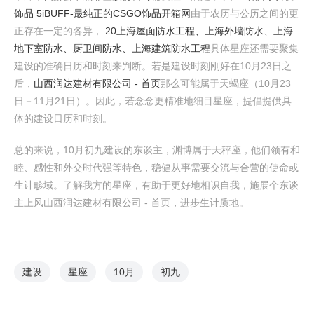
饰品 5iBUFF-最纯正的CSGO饰品开箱网
由于农历与公历之间的更
正存在一定的各异，
20上海屋面防水工程、上海外墙防水、上海
地下室防水、厨卫间防水、上海建筑防水工程
具体星座还需要聚集
建设的准确日历和时刻来判断。若是建设时刻刚好在10月23日之
后，
山西润达建材有限公司 - 首页
那么可能属于天蝎座（10月23
日－11月21日）。因此，若念念更精准地细目星座，提倡提供具
体的建设日历和时刻。
总的来说，10月初九建设的东谈主，渊博属于天秤座，他们领有和
睦、感性和外交时代强等特色，稳健从事需要交流与合营的使命或
生计畛域。了解我方的星座，有助于更好地相识自我，施展个东谈
主上风山西润达建材有限公司 - 首页，进步生计质地。
建设
星座
10月
初九