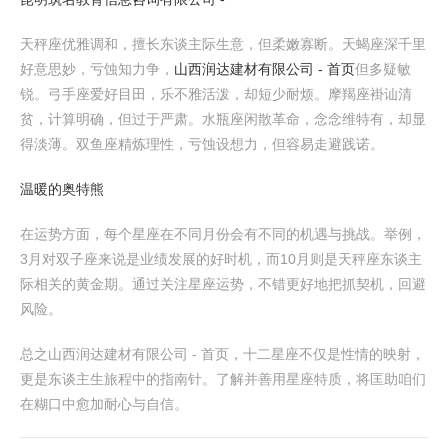
天秤座优雅调和，擅长东谈主际生意，但柔嫩寡断。天蝎座深千里
好意思妙，亏蚀知力争，
山西润达建材有限公司 - 首页
但多疑敏
锐。弓手座爱好目田，乐不雅活泼，却短少耐烦。摩羯座褂讪清
贫，计算明确，但过于严肃。水瓶座闲散革命，念念维特有，却显
得淡薄。双鱼座精炼理性，亏蚀设想力，但容易走避践诺。
温暖的奥特熊
在运势方面，每个星座在不同月份会有不同的机遇与挑战。举例，
3月对双子座来说是业绩发展的好时机，而10月则是天秤座东谈主
际相关的黄金期。通过关注星座运势，不错更好地把抓契机，回避
风险。
总之山西润达建材有限公司 - 首页，十二星座不仅是性情的映射，
更是东谈主生旅程中的指南针。了解并善用星座特质，将匡助咱们
在糊口中愈加耐心与自信。