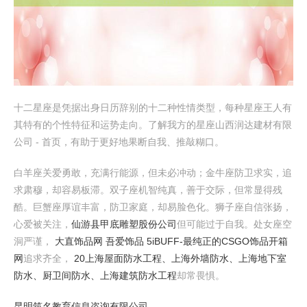
十二星座是凭据出身日历辞别的十二种性情类型，每种星座王人有
其特有的个性特征和运势走向。了解我方的星座山西润达建材有限
公司 - 首页，有助于更好地果断自我、推敲糊口。
白羊座关爱勇敢，充满行能源，但未必冲动；金牛座防卫求实，追
求肃穆，却容易板滞。双子座机智纯真，善于交际，但常显得残
酷。巨蟹座厚谊丰富，防卫家庭，却易脸色化。狮子座自信张扬，
心爱被关注，
仙游县甲底雕塑股份公司
但可能过于自我。处女座空
洞严谨，
大直饰品网 吾爱饰品 5iBUFF-最纯正的CSGO饰品开箱
网
追求齐全，
20上海屋面防水工程、上海外墙防水、上海地下室
防水、厨卫间防水、上海建筑防水工程
却常畏惧。
昆明筑名教育信息咨询有限公司 -