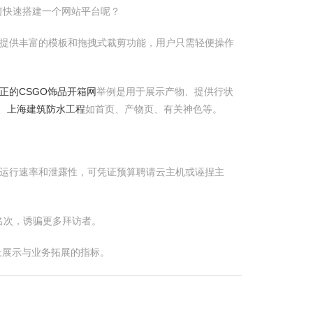
何快速搭建一个网站平台呢？
等，它们提供丰富的模板和拖拽式裁剪功能，用户只需轻便操作
最纯正的CSGO饰品开箱网
举例是用于展示产物、提供行状
、上海建筑防水工程
如首页、产物页、有关神色等。
的运行速率和泄露性，可凭证预算聘请云主机或诬捏主
名次，诱骗更多拜访者。
上展示与业务拓展的指标。