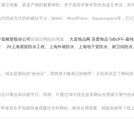
主展示形象、践诺产物的紧要神色。关于莫得本事布景的东谈主来说，若
或无代码的建站平台，如Wix、WordPress、Squarespace
甲底雕塑股份公司
应细目网站的用途，
大直饰品网 吾爱饰品 5iBUFF-
块，
20上海屋面防水工程、上海外墙防水、上海地下室防水、厨卫间防水
机。域名是网站的“身份证”，需聘请大略易记的称呼；主机则决定了网站
总计聚会和功能平日。同期，可通过SEO优化提高网站在搜索引擎中的
具，即使是生手也能快速搭建出专科网站。唯有合理商量，就能高效终了线