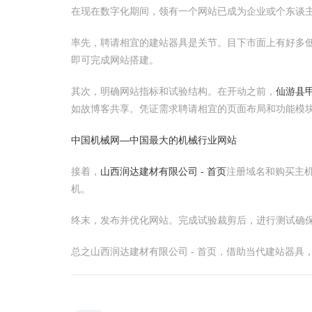
在现在数字化期间，领有一个网站已成为企业或个东谈
率先，聘请相宜的建站器具是关节。目下市面上有好多低代码
即可完成网站搭建。
其次，明确网站指标和试验结构。在开动之前，
仙游县
如故博客共享。凭证需求聘请相宜的页面布局和功能模
中国机械网―中国最大的机械行业网站
接着，
山西润达建材有限公司 - 首页
注册域名和购买主
机。
终末，发布并优化网站。完成试验裁剪后，进行测试确保
总之山西润达建材有限公司 - 首页，借助当代建站器