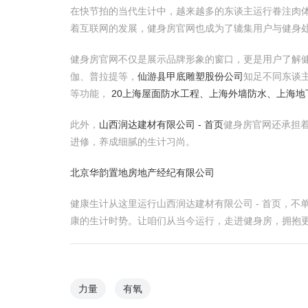
在快节拍的当代生计中，越来越多的东谈主运行眷注肉体
着互联网的发展，健身房官网也成为了辘集用户与健身
健身房官网不仅是展示品牌形象的窗口，更是用户了解
伽、普拉提等，
仙游县甲底雕塑股份公司
知足不同东谈
等功能，
20上海屋面防水工程、上海外墙防水、上海
此外，
山西润达建材有限公司 - 首页
健身房官网还承担
进修，养成细腻的生计习尚。
北京华韵置地房地产经纪有限公司
健康生计从这里运行山西润达建材有限公司 - 首页，
康的生计时势。让咱们从当今运行，走进健身房，拥抱
力量
有氧