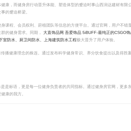
健康，而健身房行动晋升体能、塑造体型的蹙迫时事山西润达建材有限公司
处事的蹙迫桥梁。
健身课程、会员权利、莳植团队等信息的方便平台。通过官网，用户不错
主群的健身需求。同期，
大直饰品网 吾爱饰品 5iBUFF-最纯正的CSGO
地下室防水、厨卫间防水、上海建筑防水工程
极大晋升了用户体验。
着传播健康理念的株连。通过发布科学健身常识、养分饮食提出以及得胜
不单是是标语，更是每一位健身负责者的共同指标。通过健身房官网，更多
更健康的我方。