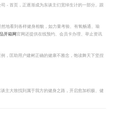
 - 首页，正逐渐成为东谈主们宽绰生计的一部分。跟
显然地看到各样健身相貌，如力量考验、有氧畅通、瑜
饰品开箱网
官网还提供在线预约、会员卡办理、举止资讯
案例，匡助用户建树正确的健康不雅念，饱读舞天下坚捏
东谈主大致找到属于我方的健身之路，开启愈加积极、健