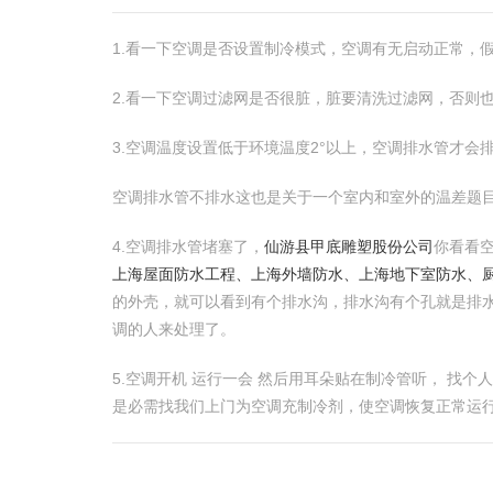
1.看一下空调是否设置制冷模式，空调有无启动正常，
2.看一下空调过滤网是否很脏，脏要清洗过滤网，否则
3.空调温度设置低于环境温度2°以上，空调排水管才会
空调排水管不排水这也是关于一个室内和室外的温差题
4.空调排水管堵塞了，
仙游县甲底雕塑股份公司
你看看
上海屋面防水工程、上海外墙防水、上海地下室防水、
的外壳，就可以看到有个排水沟，排水沟有个孔就是排
调的人来处理了。
5.空调开机 运行一会 然后用耳朵贴在制冷管听， 找
是必需找我们上门为空调充制冷剂，使空调恢复正常运