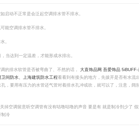
假如启动不正常是会泛起空调排水管不排水。
也可能空调排水管不排水。
排水。
目，当达到一定温差，才能形成水排出。
空调的排水软管是否被弯曲了、不然的话，
大直饰品网 吾爱饰品 5iBUF
厨卫间防水、上海建筑防水工程
看看到有接头的地方，先拔开是否有水流
水孔，要用有压力的水管还气管对着排水孔冲或吹，就可以了，注意，阔
个人关掉空调留意听空调管有没有咕噜咕噜的声音 要是有 就是制冷剂少了
行制冷