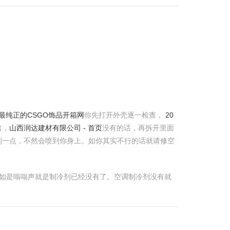
F-最纯正的CSGO饰品开箱网
你先打开外壳逐一检查，
20
出，
山西润达建材有限公司 - 首页
没有的话，再拆开里面
别一点，不然会喷到你身上。如你其实不行的话就请修空
 假如是嗡嗡声就是制冷剂已经没有了。空调制冷剂没有就