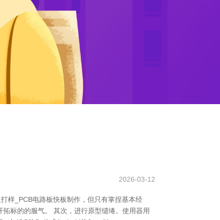
2026-03-12
板打样_PCB电路板快板制作，但只有掌捏基本经
开拓标的的服气。 其次，进行原型缱绻。使用器用