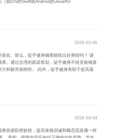
Swift或Android的Java/Ko
2026-03-06
喜欢。那么，徒手健身确凿能练出好身段吗？ 谜
成果。通过合理的践诺筹划，徒手健身不错灵验锤真
力和躯壳相助性。 此外，徒手健身有助于提高基
2026-03-04
地掌抓俯卧撑妙技，提高体格训诫和蝶恋花直播一样
功课。 最初，视频内容应包括正确的动作姿势。学生