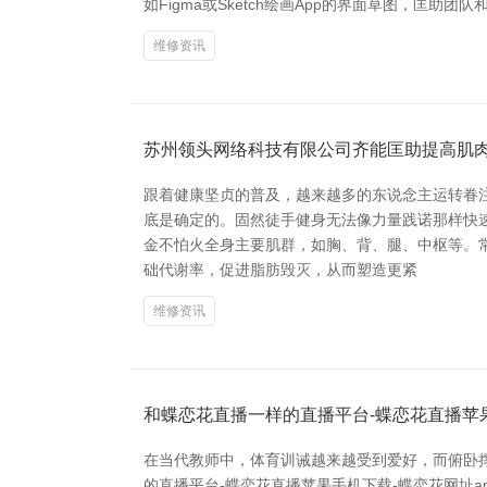
如Figma或Sketch绘画App的界面草图，匡助团队
维修资讯
苏州领头网络科技有限公司齐能匡助提高肌
跟着健康坚贞的普及，越来越多的东说念主运转眷
底是确定的。固然徒手健身无法像力量践诺那样快
金不怕火全身主要肌群，如胸、背、腿、中枢等。
础代谢率，促进脂肪毁灭，从而塑造更紧
维修资讯
和蝶恋花直播一样的直播平台-蝶恋花直播苹
在当代教师中，体育训诫越来越受到爱好，而俯卧
的直播平台-蝶恋花直播苹果手机下载-蝶恋花网址