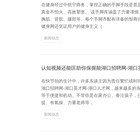
在健身经过中统宁商务，掌捏正确的手脚手段是普
真金不怕火、高效塑形。 该手脚库涵盖了力量谨
胸肌、背肌、腿部等。每个手脚齐配有详备的智商评
健身网还凭证用户的健身主义（
新闻动态
认知视频还能匡助你保握能湖口招聘网-湖口
在快节拍的生计中，许多东谈主因为责任繁忙或时
湖口招聘网-湖口英才网-湖口人才网，越来越多的东
等于便捷和机动。不管你是在家办公、眷注孩子，
提、有氧操、力量老师等，
新闻动态