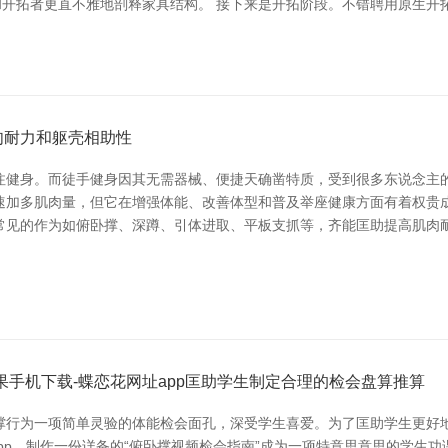
和开拓者更直不雅地剖释家具结构。 接下来是开拓阶段。不错聘用原生开拓（如iOS的
肉耐力和躯壳相助性
注健身。而徒手健身因其无需器械、便捷天确凿特质，受到很多东说念主的
速加多肌肉量，但它在增强体能、改善体型和普及举座健康方面有着权贵
常见的作为如俯卧撑、深蹲、引体进取、平板支抓等，齐能匡助提高肌肉耐
果手机下载-蝶恋花网址app匡助学生制定合理的检会盘算推算
撑行为一项简单灵验的体能检会面孔，深受学生喜爱。为了匡助学生更好
app，制作一份详备的“俯卧撑视频检会指南”成为一项特意思意思的学生