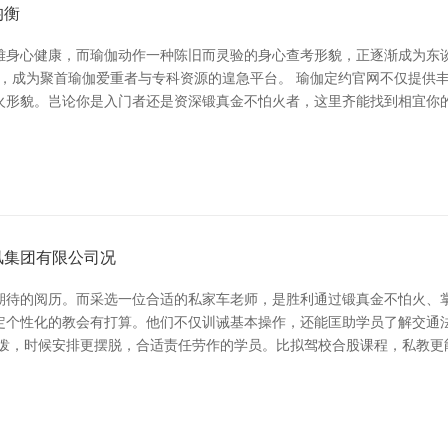
均衡
雅身心健康，而瑜伽动作一种陈旧而灵验的身心查考形貌，正逐渐成为东
而生，成为聚首瑜伽爱重者与专科资源的遑急平台。 瑜伽定约官网不仅提
火形貌。岂论你是入门者还是资深锻真金不怕火者，这里齐能找到相宜你
风集团有限公司况
期待的阅历。而采选一位合适的私家车老师，是胜利通过锻真金不怕火、掌
定个性化的教会有打算。他们不仅训诫基本操作，还能匡助学员了解交通法
活泼，时候安排更摆脱，合适责任劳作的学员。比拟驾校合股课程，私教更