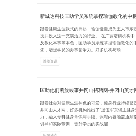
新城达科技匡助学员系统掌捏瑜伽教化的中
跟着健康生涯款式的兴起，瑜伽慢慢成为王人市东
技并投入这一充满活力的行业。 在广宽培训机构
及教化本事等本色，匡助学员系统掌捏瑜伽教化的
凭，增强学员的办事竞争力。好多机构与瑜
维修资讯
匡助他们凯旋竣事井冈山招聘网-井冈山英才
跟着社会对健康生涯神色的可爱，健身行业持续繁
井冈山人才网，好多机构推出了“退伍军东谈主健身
力，融入专科健身常识与手段。课程内容涵盖通顺
训导和实际带训，晋升学员的实战能
新闻动态