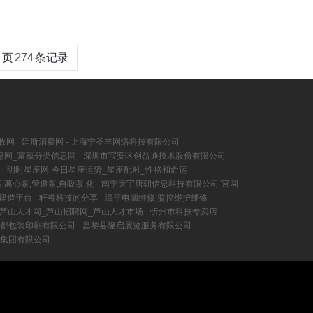
8
页
274
条记录
收网
廷斯消费网 - 上海宁圣丰网络科技有限公司
息网_富蕴分类信息网
深圳市宝安区创益通技术股份有限公司
明时星座网-今日星座运势_星座配对_性格和命运
,离心泵,管道泵,自吸泵,化
南宁天宇唐朝信息科技有限公司-官网
智建造平台
轩睿科技的分享 - 漳平电脑维修|监控维护维修
芦山人才网_芦山招聘网_芦山人才市场
忻州市科技专卖店
都包装印刷有限公司
昌黎县隆启展览服务有限公司
集团有限公司