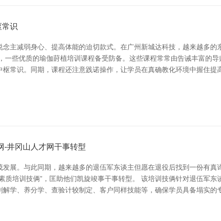
枢常识
说念主减弱身心、提高体能的迫切款式。在广州新城达科技，越来越多的
中，一些优质的瑜伽莳植培训课程备受防备。这些课程常常由告诫丰富的导
中枢常识。同期，课程还注意践诺操作，让学员在真确教化环境中握住提高
网-井冈山人才网干事转型
茂发展。与此同期，越来越多的退伍军东谈主但愿在退役后找到一份有真谛
素质培训技俩”，匡助他们凯旋竣事干事转型。 该培训技俩针对退伍军东
剖解学、养分学、查验计较制定、客户同样技能等，确保学员具备塌实的专