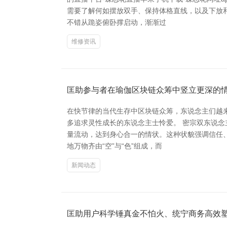
需要了解何如摆放双手、保持体格直线，以及下放
不错从跪姿俯卧撑启动，渐渐过
维修资讯
匡助参与者在瑜伽区块链众筹中竖立更深的
在快节律的当代生存中区块链众筹，东说念主们越
多追求灵性成长的东说念主士怜爱。 密宗双东说
量流动，达到身心合一的情状。这种状貌强调信任、
地万物齐由“空”与“色”组成，而
新闻动态
匡助用户科学锤真金不怕火、统宁商务高效