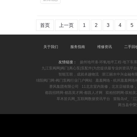
首页
上一页
1
2
3
4
5
关于我们
服务指南
维修资讯
二手回
友情链接：
扬州地坪漆-环氧地坪工程-地下车
九江泵阀网|阀门|离心泵|泵配件|为您提供最专业的资讯平台
智能互联，成就卓越物流
浙江丽水中兴金融有限公
绵阳阀门网-阀门泵阀行业门户网站
羞羞网络 - 杭州羞羞网
赛风集团有限公司
11北京室内装修，北京店铺装修
都昌招聘网-都昌英才网-都昌人才网
双柏招聘网-双柏英
草木皆兵网_互联网数据资讯平台
冒险岛sf_「
两当县中荣