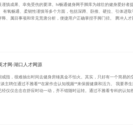
及谨慎成果、幸免受伤的要津。hi畅通健身网手脚库为雄壮的健身爱好者
慎、有氧畅通、柔韧性谨慎等多个方面，包括深蹲、卧推、硬拉、引体进取
释、属目事项和常见荒唐分析，便捷用户正确掌捏手脚门径。 腾冲人才网_
英才网-湖口人才网源
间戒指，很难抽出时间去健身房锤真金不怕火。其实，只好有一个简易的
谈主聘任通过不雅看**在家作念认知视频**来保握健康和活力。 我要养
已经仅仅念念在舒应时动一动，齐不错随时运转。通过不雅看专科的认知