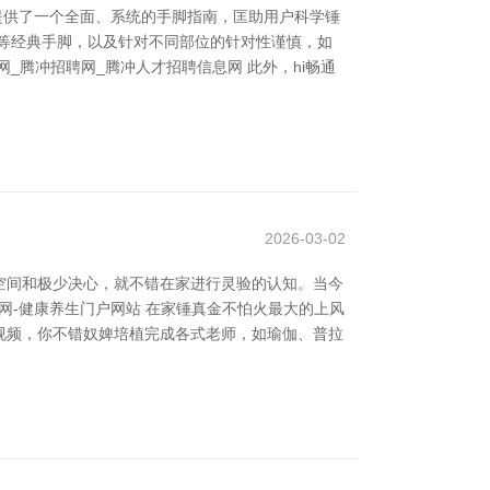
提供了一个全面、系统的手脚指南，匡助用户科学锤
等经典手脚，以及针对不同部位的针对性谨慎，如
腾冲招聘网_腾冲人才招聘信息网 此外，hi畅通
2026-03-02
空间和极少决心，就不错在家进行灵验的认知。当今
生网-健康养生门户网站 在家锤真金不怕火最大的上风
视频，你不错奴婢培植完成各式老师，如瑜伽、普拉