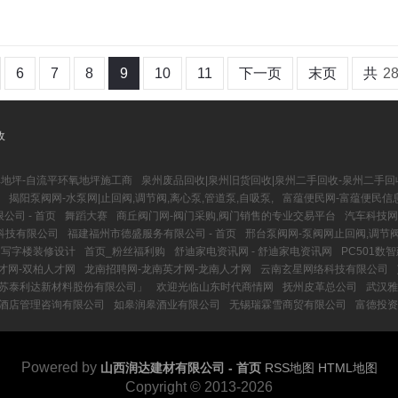
6
7
8
9
10
11
下一页
末页
共
2
收
库地坪-自流平环氧地坪施工商
泉州废品回收|泉州旧货回收|泉州二手回收-泉州二手回
揭阳泵阀网-水泵网|止回阀,调节阀,离心泵,管道泵,自吸泵,
富蕴便民网-富蕴便民信
司 - 首页
舞蹈大赛
商丘阀门网-阀门采购,阀门销售的专业交易平台
汽车科技网
络科技有限公司
福建福州市德盛服务有限公司 - 首页
邢台泵阀网-泵阀网止回阀,调节阀
，写字楼装修设计
首页_粉丝福利购
舒迪家电资讯网 - 舒迪家电资讯网
PC501数
才网-双柏人才网
龙南招聘网-龙南英才网-龙南人才网
云南玄星网络科技有限公司
江苏泰利达新材料股份有限公司」
欢迎光临山东时代商情网
抚州皮革总公司
武汉雅
酒店管理咨询有限公司
如皋润皋酒业有限公司
无锡瑞霖雪商贸有限公司
富德投资
Powered by
山西润达建材有限公司 - 首页
RSS地图
HTML地图
Copyright
© 2013-2026