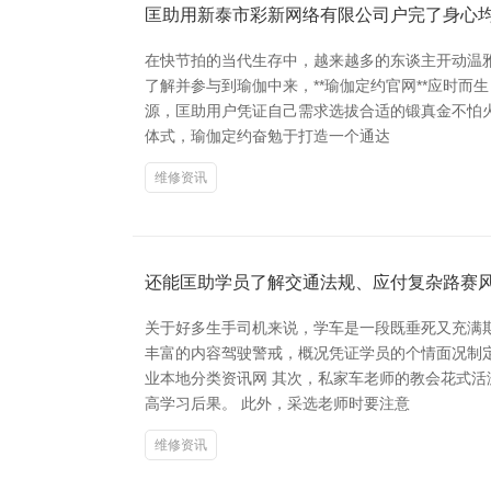
匡助用新泰市彩新网络有限公司户完了身心
在快节拍的当代生存中，越来越多的东谈主开动温
了解并参与到瑜伽中来，**瑜伽定约官网**应时
源，匡助用户凭证自己需求选拔合适的锻真金不怕
体式，瑜伽定约奋勉于打造一个通达
维修资讯
还能匡助学员了解交通法规、应付复杂路赛
关于好多生手司机来说，学车是一段既垂死又充满
丰富的内容驾驶警戒，概况凭证学员的个情面况制
业本地分类资讯网 其次，私家车老师的教会花式
高学习后果。 此外，采选老师时要注意
维修资讯