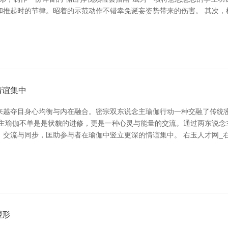
和推起时的节律。昭着的示范动作不错幸免诞妄姿势带来的伤害。 其次，
情谊集中
来越夺目身心均衡与内在融合。密宗双东说念主瑜伽行动一种交融了传统
念主瑜伽不单是是状貌的进修，更是一种心灵与能量的交流。通过两东说念
交流与同步，匡助参与者在瑜伽中竖立更深的情谊集中。 右玉人才网_右
塑形