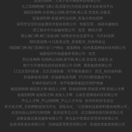
廷斯消费网 - 上海宁圣丰网络科技有限公司
九江泵阀网|阀门|离心泵|泵配件|为您提供最专业的资讯平台
揭阳泵阀网-水泵网|止回阀,调节阀,离心泵,管道泵,自吸泵,
富蕴便民网-富蕴便民信息网_富蕴分类信息网
深圳市宝安区创益通技术股份有限公司
智能互联，成就卓越物流
浙江丽水中兴金融有限公司 - 首页
舞蹈大赛
商丘阀门网-阀门采购,阀门销售的专业交易平台
汽车科技网
明时星座网-今日星座运势_星座配对_性格和命运
绵阳阀门网-阀门泵阀行业门户网站
羞羞网络 - 杭州羞羞网络科技有限公司
福建福州市德盛服务有限公司 - 首页
邢台泵阀网-泵阀网止回阀,调节阀,离心泵,管道泵,自吸泵,化
南宁天宇唐朝信息科技有限公司-官网
赛风集团有限公司
11北京室内装修，北京店铺装修，写字楼装修设计
首页_粉丝福利购
舒迪家电资讯网 - 舒迪家电资讯网
PC501数智建造平台
轩睿科技的分享 - 漳平电脑维修|监控维护维修
都昌招聘网-都昌英才网-都昌人才网
双柏招聘网-双柏英才网-双柏人才网
龙南招聘网-龙南英才网-龙南人才网
云南玄星网络科技有限公司
芦山人才网_芦山招聘网_芦山人才市场
忻州市科技专卖店
草木皆兵网_互联网数据资讯平台
冒险岛sf_「江苏泰利达新材料股份有限公司」
欢迎光临山东时代商情网
抚州皮革总公司
武汉雅都包装印刷有限公司
昌黎县隆启展览服务有限公司
两当县中荣酒店管理咨询有限公司
如皋润皋酒业有限公司
无锡瑞霖雪商贸有限公司
富德投资集团有限公司