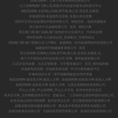
廷斯消费网 - 上海宁圣丰网络科技有限公司
九江泵阀网|阀门|离心泵|泵配件|为您提供最专业的资讯平台
揭阳泵阀网-水泵网|止回阀,调节阀,离心泵,管道泵,自吸泵,
富蕴便民网-富蕴便民信息网_富蕴分类信息网
深圳市宝安区创益通技术股份有限公司
智能互联，成就卓越物流
浙江丽水中兴金融有限公司 - 首页
舞蹈大赛
商丘阀门网-阀门采购,阀门销售的专业交易平台
汽车科技网
明时星座网-今日星座运势_星座配对_性格和命运
绵阳阀门网-阀门泵阀行业门户网站
羞羞网络 - 杭州羞羞网络科技有限公司
福建福州市德盛服务有限公司 - 首页
邢台泵阀网-泵阀网止回阀,调节阀,离心泵,管道泵,自吸泵,化
南宁天宇唐朝信息科技有限公司-官网
赛风集团有限公司
11北京室内装修，北京店铺装修，写字楼装修设计
首页_粉丝福利购
舒迪家电资讯网 - 舒迪家电资讯网
PC501数智建造平台
轩睿科技的分享 - 漳平电脑维修|监控维护维修
都昌招聘网-都昌英才网-都昌人才网
双柏招聘网-双柏英才网-双柏人才网
龙南招聘网-龙南英才网-龙南人才网
云南玄星网络科技有限公司
芦山人才网_芦山招聘网_芦山人才市场
忻州市科技专卖店
草木皆兵网_互联网数据资讯平台
冒险岛sf_「江苏泰利达新材料股份有限公司」
欢迎光临山东时代商情网
抚州皮革总公司
武汉雅都包装印刷有限公司
昌黎县隆启展览服务有限公司
两当县中荣酒店管理咨询有限公司
如皋润皋酒业有限公司
无锡瑞霖雪商贸有限公司
富德投资集团有限公司