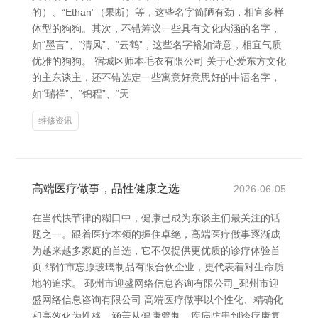
的）、“Ethan”（果断）等，这些名字简陋有劲，相宜多样
体型的狗狗。其次，不错筹议一些具有文化内涵的名字，
如“墨言”、“清风”、“云鹤”，这些名字裕如诗意，相宜气质
优雅的狗狗。 宿城区师本毛衣有限公司 关于心爱东方文化
的主东谈主，还不错选定一些寓意好意思好的中语名字，
如“瑞祥”、“锦程”、“天
维修资讯
高端医疗做事，品性健康之选
2026-06-05
在当代快节律的糊口中，健康已成为东谈主们最关注的话
题之一。跟着医疗本领的握住卓绝，高端医疗做事逐渐成
为越来越多家庭的首选，它不仅提供更优质的诊疗体验首
页-绵竹市忘原玻璃制品有限合伙企业，更代表着对生命质
地的追求。 邳州市迎盛网络信息咨询有限公司_邳州市迎
盛网络信息咨询有限公司 高端医疗做事以个性化、精确化
和高效化为性格，涵盖从健康管制、疾病防患到诊疗康复