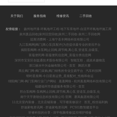
关于我们
服务指南
维修资讯
二手回收
友情链接：
扬州地坪漆-环氧地坪工程-地下车库地坪-自流平环氧地坪施工商
泉州废品回收|泉州旧货回收|泉州二手回收-泉州二手回收网
廷斯消费网 - 上海宁圣丰网络科技有限公司
九江泵阀网|阀门|离心泵|泵配件|为您提供最专业的资讯平台
揭阳泵阀网-水泵网|止回阀,调节阀,离心泵,管道泵,自吸泵,
富蕴便民网-富蕴便民信息网_富蕴分类信息网
深圳市宝安区创益通技术股份有限公司
智能互联，成就卓越物流
浙江丽水中兴金融有限公司 - 首页
舞蹈大赛
商丘阀门网-阀门采购,阀门销售的专业交易平台
汽车科技网
明时星座网-今日星座运势_星座配对_性格和命运
绵阳阀门网-阀门泵阀行业门户网站
羞羞网络 - 杭州羞羞网络科技有限公司
福建福州市德盛服务有限公司 - 首页
邢台泵阀网-泵阀网止回阀,调节阀,离心泵,管道泵,自吸泵,化
南宁天宇唐朝信息科技有限公司-官网
赛风集团有限公司
11北京室内装修，北京店铺装修，写字楼装修设计
首页_粉丝福利购
舒迪家电资讯网 - 舒迪家电资讯网
PC501数智建造平台
轩睿科技的分享 - 漳平电脑维修|监控维护维修